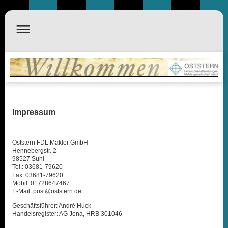
Impressum
Oststern FDL Makler GmbH
Hennebergstr. 2
98527 Suhl
Tel.: 03681-79620
Fax: 03681-79620
Mobil: 01728647467
E-Mail: post
@
oststern.de
Geschäftsführer: André Huck
Handelsregister: AG Jena, HRB 301046