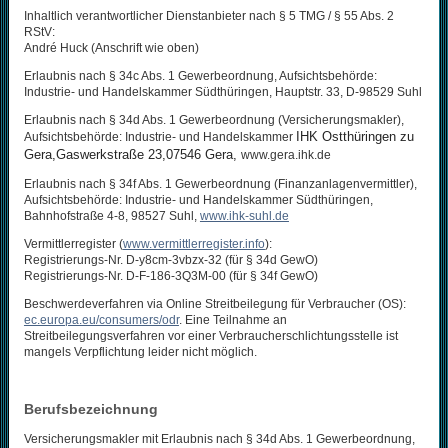
Inhaltlich verantwortlicher Dienstanbieter nach § 5 TMG / § 55 Abs. 2
RStV:
André Huck (Anschrift wie oben)
Erlaubnis nach § 34c Abs. 1 Gewerbeordnung, Aufsichtsbehörde:
Industrie- und Handelskammer Südthüringen, Hauptstr. 33, D-98529 Suhl
Erlaubnis nach § 34d Abs. 1 Gewerbeordnung (Versicherungsmakler),
IHK Ostthüringen zu
Aufsichtsbehörde: Industrie- und Handelskammer
Gera,
Gaswerkstraße 23,07546 Gera,
www.gera.ihk.de
Erlaubnis nach § 34f Abs. 1 Gewerbeordnung (Finanzanlagenvermittler),
Aufsichtsbehörde: Industrie- und Handelskammer Südthüringen,
Bahnhofstraße 4-8, 98527 Suhl,
www.ihk-suhl.de
Vermittlerregister (
www.vermittlerregister.info
):
Registrierungs-Nr. D-y8cm-3vbzx-32 (für § 34d GewO)
Registrierungs-Nr. D-F-186-3Q3M-00 (für § 34f GewO)
Beschwerdeverfahren via Online Streitbeilegung für Verbraucher (OS):
ec.europa.eu/consumers/odr
. Eine Teilnahme an
Streitbeilegungsverfahren vor einer Verbraucherschlichtungsstelle ist
mangels Verpflichtung leider nicht möglich.
Berufsbezeichnung
Versicherungsmakler mit Erlaubnis nach § 34d Abs. 1 Gewerbeordnung,