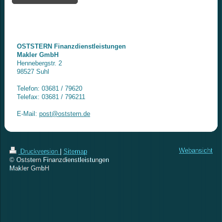
OSTSTERN Finanzdienstleistungen
Makler GmbH
Hennebergstr. 2
98527 Suhl
Telefon: 03681 / 79620
Telefax: 03681 / 796211
E-Mail:
post@oststern.de
Webansicht
Druckversion
|
Sitemap
© Oststern Finanzdienstleistungen
Makler GmbH